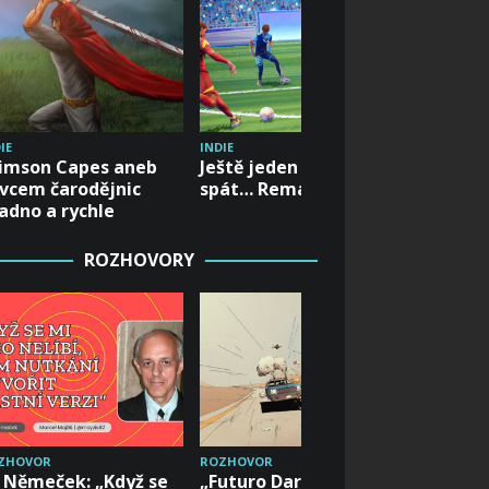
IE
INDIE
INDIE
imson Capes aneb
Ještě jeden zápas a jdu
Orkové 
vcem čarodějnic
spát… Rematch
lépe?
adno a rychle
ROZHOVORY
ZHOVOR
ROZHOVOR
ROZHOVO
 Němeček: „Když se
„Futuro Darko nabídne
Vyšla če