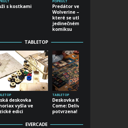
a budou
PKULT
POPKULT
ži s kostkami
Predátor versus
Enterta
Wolverine – dvě ikony,
Schreie
které se utkají v
jedinečném crossover
komiksu
TABLETOP
BLETOP
TABLETOP
TABLETOP
ská deskovka
Deskovka Kingdom
Karetní
oriax vyšla ve
Come: Deliverance
za nula
zické edici
potvrzena!
muziky
EVERCADE