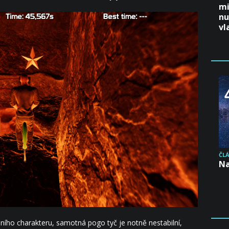
mi
nu
vl
ČL
Na
lního charakteru, samotná pogo tyč je notně nestabilní,