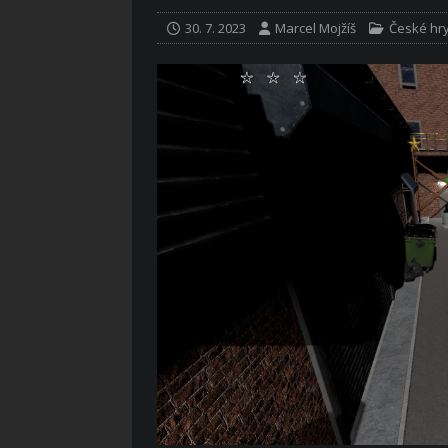
30. 7. 2023
Marcel Mojžíš
České hr