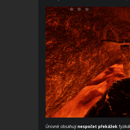
Úrovně obsahují
nespočet překážek
fyziká