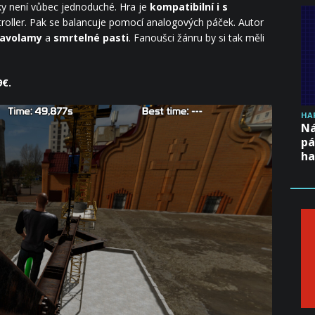
ky není vůbec jednoduché. Hra je
kompatibilní i s
oller. Pak se balancuje pomocí analogových páček. Autor
lavolamy
a
smrtelné pasti
. Fanoušci žánru by si tak měli
9€.
HA
Ná
pá
ha