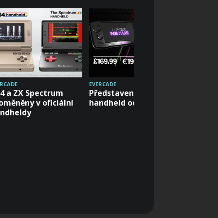
ERCADE
EVERCADE
EVERCADE
4 a ZX Spectrum
Představen nový
Everca
oměněny v oficiální
handheld od Evercade
dostane
ndheldy
bezdrát