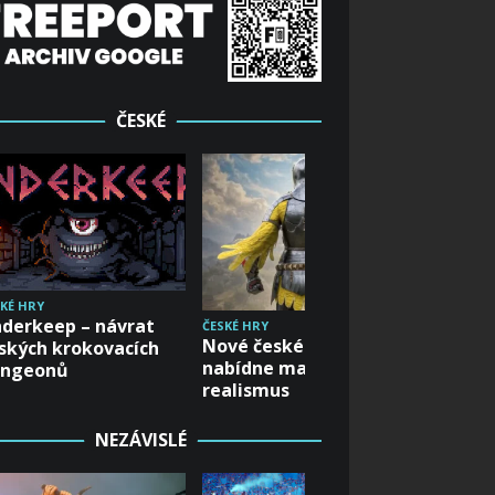
ČESKÉ
KÉ HRY
derkeep – návrat
ČESKÉ HRY
ČESKÉ HRY
Nové české RPG
We Gre
ských krokovacích
nabídne magii i
aneb Ja
ungeonů
realismus
dětský
NEZÁVISLÉ