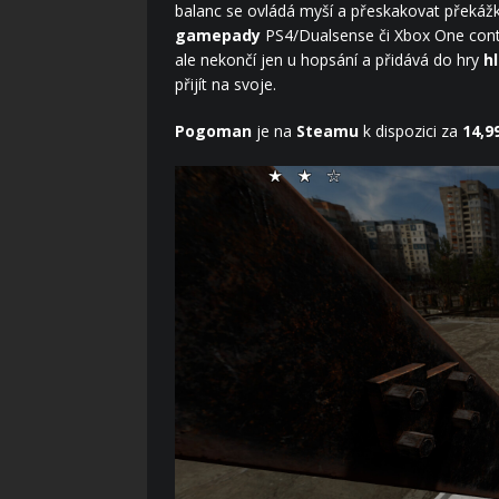
balanc se ovládá myší a přeskakovat překáž
gamepady
PS4/Dualsense či Xbox One contr
ale nekončí jen u hopsání a přidává do hry
h
přijít na svoje.
Pogoman
je na
Steamu
k dispozici za
14,9