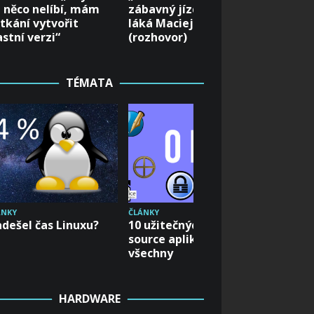
 něco nelíbí, mám
zábavný jízdní model,“
advent
tkání vytvořit
láká Maciej Laskowski
Subseq
astní verzi“
(rozhovor)
Přináší
autore
TÉMATA
ÁNKY
ČLÁNKY
ČLÁNKY
dešel čas Linuxu?
10 užitečných open-
Dvacet 
source aplikací pro
tipů do
všechny
Zahrajt
kaček!
HARDWARE