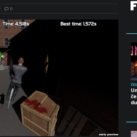
y
0
ČES
Un
če
d