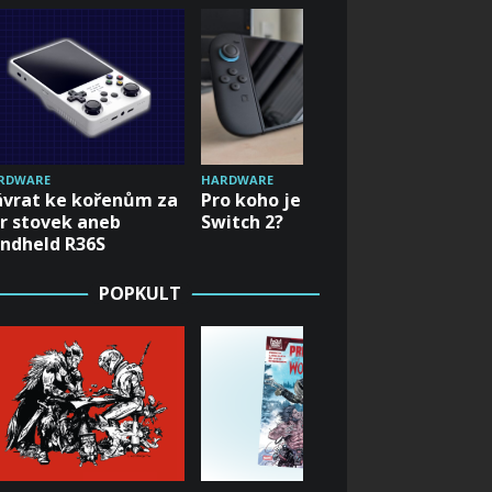
RDWARE
HARDWAR
HARDWARE
vrat ke kořenům za
První of
Pro koho je Nintendo
r stovek aneb
konzol
Switch 2?
ndheld R36S
Switch 
POPKULT
POPKULT
Hrát fé