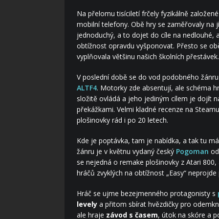
Na přelomu tisíciletí frčely fyzikálně založen
mobilní telefony. Obě hry se zaměřovaly na 
jednoduchý, a to dojet do cíle na nedlouhé, a
obtížnost opravdu vyšponovat. Přesto se obě h
vyplňovala většinu našich školních přestávek.
V poslední době se do vod podobného žánru 
ALTF4
. Motorky zde absentují, ale schéma hr
složitě ovládá a jeho jediným cílem je dojít 
překážkami. Velmi kladné recenze na Steamu 
plošinovky rád i po 20 letech.
Kde je poptávka, tam je nabídka, a tak tu m
žánru je v květnu vydaný český
Pogoman
od
se nejedná o remake plošinovky z Atari 800,
hráčů zvyklých na obtížnost „Easy“ neprojde
Hráč se ujme bezejmenného protagonisty s
levely
a přitom sbírat hvězdičky pro odemk
ale hraje
závod s časem
, útok na skóre a 