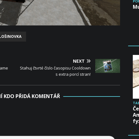
PO
Mu
LOŠINOVKA
NEXT
Game
Stahuj čtvrté číslo časopisu Cooldown
s extra porcí stran!
Í KDO PŘIDÁ KOMENTÁŘ
TA
Če
Am
fy