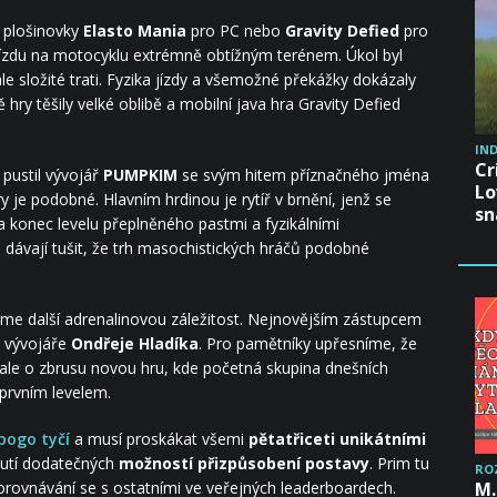
é plošinovky
Elasto Mania
pro PC nebo
Gravity Defied
pro
jízdu na motocyklu extrémně obtížným terénem. Úkol byl
le složité trati. Fyzika jízdy a všemožné překážky dokázaly
ry těšily velké oblibě a mobilní java hra Gravity Defied
IND
Cr
pustil vývojář
PUMPKIM
se svým hitem příznačného jména
Lo
y je podobné. Hlavním hrdinou je rytíř v brnění, jenž se
sn
na konec levelu přeplněného pastmi a fyzikálními
dávají tušit, že trh masochistických hráčů podobné
áme další adrenalinovou záležitost. Nejnovějším zástupcem
 vývojáře
Ondřeje Hladíka
. Pro pamětníky upřesníme, že
 ale o zbrusu novou hru, kde početná skupina dnešních
 prvním levelem.
pogo tyčí
a musí proskákat všemi
pětatřiceti unikátními
nutí dodatečných
možností přizpůsobení postavy
. Prim tu
RO
M.
porovnávání se s ostatními ve veřejných leaderboardech.