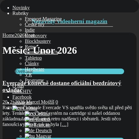
Novinky
Rubriky
Freeport Magazine
Nezávislý videoherní magazín
České hry
Indie
Home
2026
Únor
Rozhovory
Blockbustery
Retro
Měsíc:
Únor 2026
Nintendo Switch
Tabletop
Články
Hardware
Evercade
VR
Programy
Evercade konečně dostane oficiální bezdrátový
O nás
ovladač
ARCHIV
Facebook
20. 2. 2026
Marcel Mojžíš
0
Instagram
Retro herní konzole Evercade VS spatřila světlo světa už před pěti
Čeština‎
lety. Tenhle nový herní systém na cartridge si našel oddanou
Čeština‎
základnu fanoušků mezi retro nadšenci i sběrateli. Jestli něco
English
fanoušci vytýkali, tak to byla
[…]
Français
Deutsch
Magyar