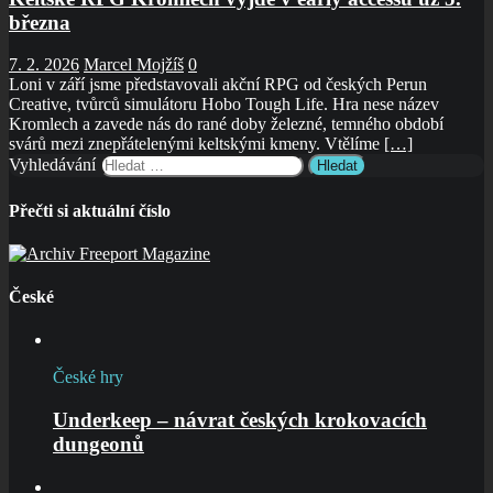
března
7. 2. 2026
Marcel Mojžíš
0
Loni v září jsme představovali akční RPG od českých Perun
Creative, tvůrců simulátoru Hobo Tough Life. Hra nese název
Kromlech a zavede nás do rané doby železné, temného období
svárů mezi znepřátelenými keltskými kmeny. Vtělíme
[…]
Vyhledávání
Přečti si aktuální číslo
České
České hry
Underkeep – návrat českých krokovacích
dungeonů