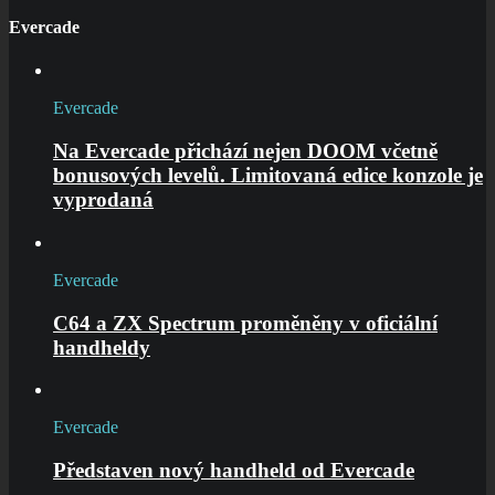
Evercade
Evercade
Na Evercade přichází nejen DOOM včetně
bonusových levelů. Limitovaná edice konzole je
vyprodaná
Evercade
C64 a ZX Spectrum proměněny v oficiální
handheldy
Evercade
Představen nový handheld od Evercade