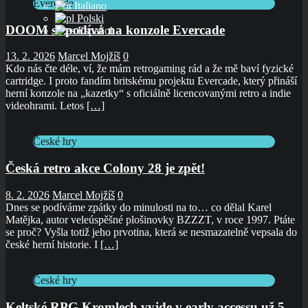
Evercade
Italiano
Polski
DOOM se podívá na konzole Evercade
Español
13. 2. 2026
Marcel Mojžíš
0
Kdo nás čte déle, ví, že mám retrogaming rád a že mě baví fyzické
cartridge. I proto fandím britskému projektu Evercade, který přináší
herní konzole na „kazetky“ s oficiálně licencovanými retro a indie
videohrami. Letos
[…]
České hry
Česká retro akce Colony 28 je zpět!
8. 2. 2026
Marcel Mojžíš
0
Dnes se podíváme zpátky do minulosti na to… co dělal Karel
Matějka, autor veleúspěšné plošinovky BZZZT, v roce 1997. Ptáte
se proč? Vyšla totiž jeho prvotina, která se nesmazatelně vepsala do
české herní historie. I
[…]
České hry
Keltské RPG Kromlech vyjde v early accessu už 5.