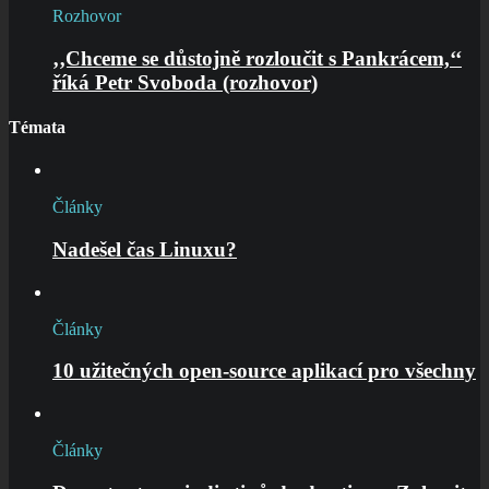
Rozhovor
‚‚Chceme se důstojně rozloučit s Pankrácem,‘‘
říká Petr Svoboda (rozhovor)
Témata
Články
Nadešel čas Linuxu?
Články
10 užitečných open-source aplikací pro všechny
Články