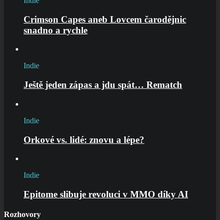
Indie
Crimson Capes aneb Lovcem čarodějnic
snadno a rychle
Indie
Ještě jeden zápas a jdu spát… Rematch
Indie
Orkové vs. lidé: znovu a lépe?
Indie
Epitome slibuje revoluci v MMO díky AI
Rozhovory