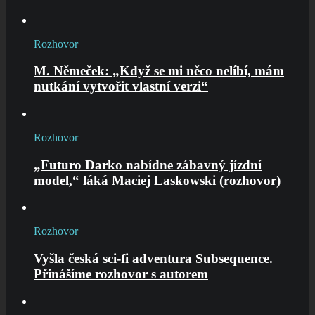
Rozhovor
M. Němeček: „Když se mi něco nelíbí, mám
nutkání vytvořit vlastní verzi“
Rozhovor
„Futuro Darko nabídne zábavný jízdní
model,“ láká Maciej Laskowski (rozhovor)
Rozhovor
Vyšla česká sci-fi adventura Subsequence.
Přinášíme rozhovor s autorem