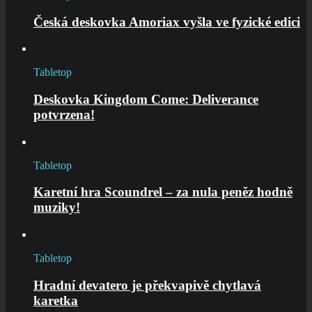
Česká deskovka Amoriax vyšla ve fyzické edici
Tabletop
Deskovka Kingdom Come: Deliverance
potvrzena!
Tabletop
Karetní hra Scoundrel – za nula peněz hodně
muziky!
Tabletop
Hradní devatero je překvapivě chytlavá
karetka