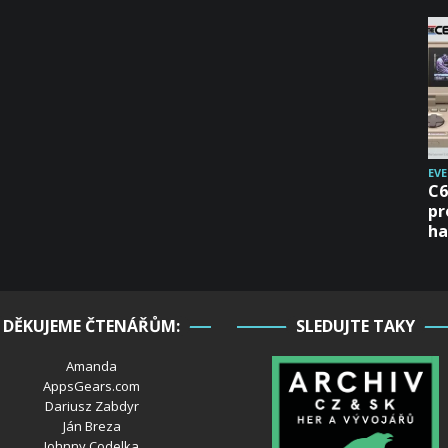
EV
C6
pr
ha
DĚKUJEME ČTENÁŘŮM:
SLEDUJTE TAKY
Amanda
AppsGears.com
Dariusz Zabdyr
Ján Breza
Johnny Codelka