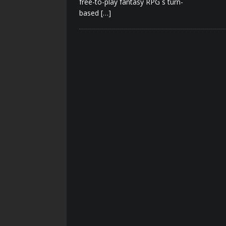
free-to-play fantasy RPG s turn-
based
[…]