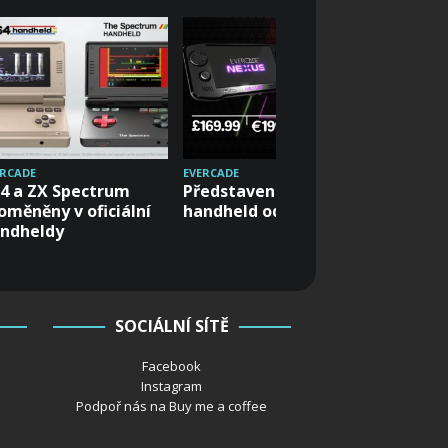
ERCADE
EVERCADE
EVERCADE
4 a ZX Spectrum
Představen nový
Everca
oměněny v oficiální
handheld od Evercade
dostane
ndheldy
bezdrát
SOCIÁLNÍ SÍTĚ
Facebook
Instagram
Podpoř nás na Buy me a coffee