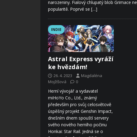
narozeniny. Fialový chlupatý blob Grimace ne
popularitě. Poprvé se
[…]
INDIE
Astral Express vyráží
ke hvězdám!
26. 4. 2023
Magdaléna
Mojžíšová
0
Herní vývojář a vydavatel
miHoYo Co., Ltd., známý
především pro svůj celosvětově
úspěšný projekt Genshin Impact,
dnešním dnem spouští servery
svého nového herního počinu
Honkai: Star Rail. Jedná se o