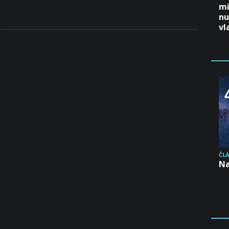
mi
nu
vl
ČL
Na