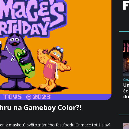
ČES
Un
če
d
 hru na Gameboy Color?!
Jeden z maskotů světoznámého fastfoodu Grimace totiž slaví