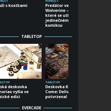
a budou
PKULT
POPKULT
ži s kostkami
Predátor versus
Enterta
Wolverine – dvě ikony,
Schreie
které se utkají v
jedinečném crossover
komiksu
TABLETOP
BLETOP
TABLETOP
TABLETOP
ská deskovka
Deskovka Kingdom
Karetní
oriax vyšla ve
Come: Deliverance
za nula
zické edici
potvrzena!
muziky
EVERCADE