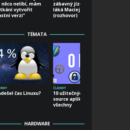
 něco nelíbí, mám
zábavný jízdní model,“
advent
tkání vytvořit
láká Maciej Laskowski
Subseq
astní verzi“
(rozhovor)
Přináší
autore
TÉMATA
ÁNKY
ČLÁNKY
ČLÁNKY
dešel čas Linuxu?
10 užitečných open-
Dvacet 
source aplikací pro
tipů do
všechny
Zahrajt
kaček!
HARDWARE