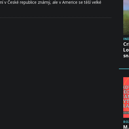
ní v České republice známý, ale v Americe se těší velké
IND
Cr
Lo
sn
RO
M.