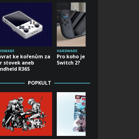
RDWARE
HARDWAR
HARDWARE
vrat ke kořenům za
První of
Pro koho je Nintendo
r stovek aneb
konzol
Switch 2?
ndheld R36S
Switch 
POPKULT
POPKULT
Hrát fé