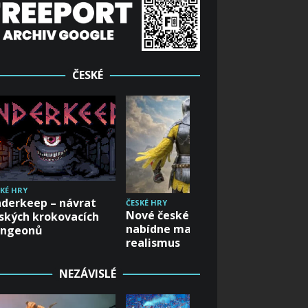
ČESKÉ
KÉ HRY
derkeep – návrat
ČESKÉ HRY
ČESKÉ HRY
Nové české RPG
We Gre
ských krokovacích
nabídne magii i
aneb Ja
ungeonů
realismus
dětský
NEZÁVISLÉ