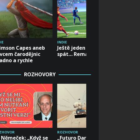
IE
INDIE
INDIE
imson Capes aneb
Ještě jeden zápas a jdu
Orkové 
vcem čarodějnic
spát… Rematch
lépe?
adno a rychle
ROZHOVORY
ZHOVOR
ROZHOVOR
ROZHOVO
 Němeček: „Když se
„Futuro Darko nabídne
Vyšla če