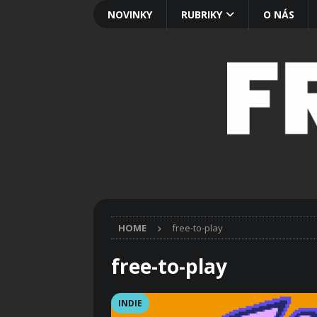
NOVINKY
RUBRIKY
O NÁS
HOME
free-to-play
free-to-play
INDIE