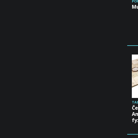
PO
Mu
TA
Če
Am
fy