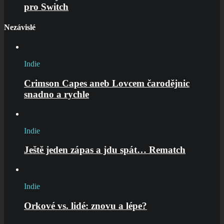
pro Switch
Nezávislé
Indie
Crimson Capes aneb Lovcem čarodějnic
snadno a rychle
Indie
Ještě jeden zápas a jdu spát… Rematch
Indie
Orkové vs. lidé: znovu a lépe?