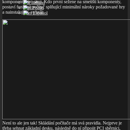
komponent retro stroj. Kdo první sežene na smetišti komponenty,
Italiano
postaví funkční počítač splňující minimální nároky požadované hry
Polski
a nainstaluje ji, vyhrál.
Español
Není to ale jen tak! Skládání počítače má svá pravidla. Nejprve je
třeba sehnat základní desku, následně do ní připojit PCI sběrnici,