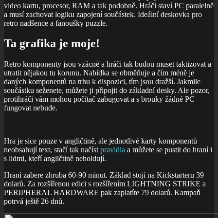
video kartu, procesor, RAM a tak podobně. Hráči staví PC paralelně
a musí zachovat logiku zapojení součástek. Ideální deskovka pro
retro nadšence a fanoušky puzzle.
Ta grafika je moje!
Retro komponenty jsou vzácné a hráči tak budou muset taktizovat a
utratit nějakou tu korunu. Nabídka se obměňuje a čím méně je
daných komponentů na trhu k dispozici, tím jsou dražší. Jakmile
součástku seženete, můžete ji připojit do základní desky. Ale pozor,
protihráči vám mohou počítač zabugovat a s brouky žádné PC
fungovat nebude.
Hra je sice pouze v angličtině, ale jednotlivé karty komponentů
neobsahují text, stačí tak načíst
pravidla
a můžete se pustit do hraní i
s lidmi, kteří angličtině neholdují.
Hraní zabere zhruba 60-90 minut. Základ stojí na Kickstarteru 39
dolarů. Za rozšířenou edici s rozšířením LIGHTNING STRIKE a
PERIPHERAL HARDWARE pak zaplatíte 79 dolarů. Kampaň
potrvá ještě 26 dnů.