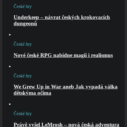
České hry
Underkeep – návrat českých krokovacích
dungeonů
České hry
Nové české RPG nabídne magii i realismus
České hry
We Grew Up in War aneb Jak vypadá válka
dětskýma očima
České hry
Právě vyšel LeMrosh – nová česká adventura