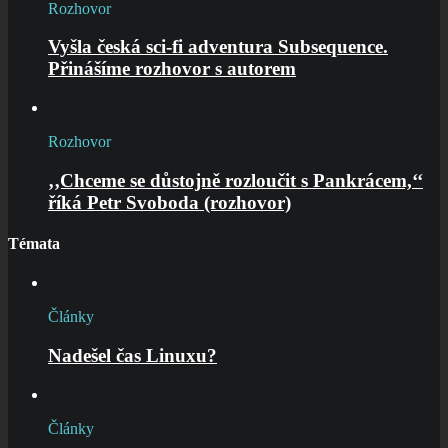
Rozhovor
Vyšla česká sci-fi adventura Subsequence.
Přinášíme rozhovor s autorem
Rozhovor
‚‚Chceme se důstojně rozloučit s Pankrácem,‘‘
říká Petr Svoboda (rozhovor)
Témata
Články
Nadešel čas Linuxu?
Články