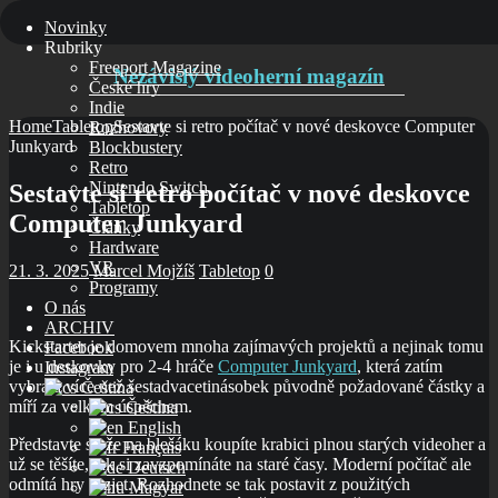
Novinky
Rubriky
Freeport Magazine
Nezávislý videoherní magazín
České hry
Indie
Home
Tabletop
Sestavte si retro počítač v nové deskovce Computer
Rozhovory
Junkyard
Blockbustery
Retro
Nintendo Switch
Sestavte si retro počítač v nové deskovce
Tabletop
Computer Junkyard
Články
Hardware
VR
21. 3. 2025
Marcel Mojžíš
Tabletop
0
Programy
O nás
ARCHIV
Kickstarter je domovem mnoha zajímavých projektů a nejinak tomu
Facebook
je i u deskovky pro 2-4 hráče
Computer Junkyard
, která zatím
Instagram
vybrala více než šestadvacetinásobek původně požadované částky a
Čeština‎
míří za velkým úspěchem.
Čeština‎
English
Představte si, že na blešáku koupíte krabici plnou starých videoher a
Français
už se těšíte, jak si zavzpomínáte na staré časy. Moderní počítač ale
Deutsch
odmítá hry rozjet. Rozhodnete se tak postavit z použitých
Magyar